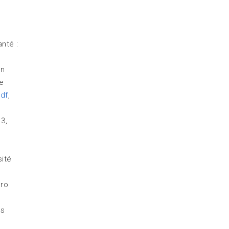
nté :
on
de
pdf
,
13,
sité
éro
es