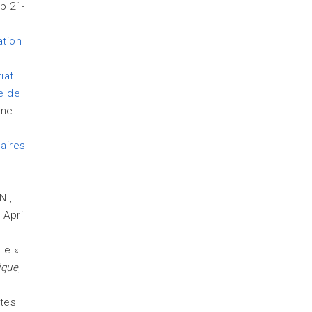
pp 21-
ation
iat
e de
ume
aires
N.,
 April
 Le «
ique
,
ctes