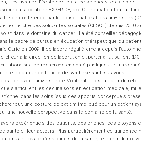
on, il est issu de l'école doctorale de sciences sociales de
 associé du laboratoire EXPERICE, axe C : éducation tout au lon
aitre de conférence par le conseil national des universités (
 de recherche des solidarités sociales (CESOL) depuis 2010 su
évolat dans le domaine du cancer. Il a été conseiller pédagog
dans le cadre de cursus en éducation thérapeutique du patient
arie Curie en 2009. Il collabore régulièrement depuis l'automn
cheur à la direction collaboration et partenariat patient (DC
au laboratoire de recherche en santé publique sur l'universit
t que co-auteur de la note de synthèse sur les savoirs
aboration avec l'université de Montréal . C'est à partir du référ
que s'articulent les déclinaisons en éducation médicale, mili
lationnel dans les soins issus des apports conceptuels prése
 chercheur, une posture de patient impliqué pour un patient ay
our une nouvelle perspective dans le domaine de la santé.
voirs expérientiels des patients, des priches, des citoyens 
de santé et leur acteurs. Plus particulièrement ce qui concern
patients et des professionnels de la santé, le coeur du nouv