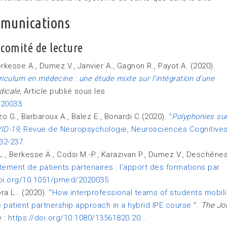
mmunications
 comité de lecture
rkesse A., Dumez V., Janvier A., Gagnon R., Payot A. (2020).
riculum en médecine : une étude mixte sur l’intégration d’une
dicale
, Article publié sous les
2020033
zzo G., Barbaroux A., Balez E., Bonardi C.(2020)
. "
Polyphonies sur
VID-19
, Revue de Neuropsychologie, Neurosciences Cognitives
232-237.
L., Berkesse A., Codsi M.-P., Karazivan P., Dumez V., Deschênes
tement de patients partenaires : l’apport des formations par
/doi.org/10.1051/pmed/2020035
ora L.. (2020). "
How interprofessional teams of students mobil
patient partnership approach in a hybrid IPE course
".
The Jo
e :
https://doi.org/10.1080/13561820.20...