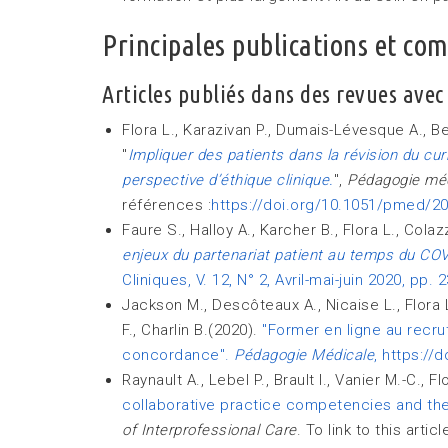
Principales publications et co
Articles publiés dans des revues avec
Flora L., Karazivan P., Dumais-Lévesque A., Be
"
Impliquer des patients dans la révision du cur
perspective d’éthique clinique.
",
Pédagogie mé
références :
https://doi.org/10.1051/pmed/
Faure S., Halloy A., Karcher B., Flora L., Cola
enjeux du partenariat patient au temps du CO
Cliniques, V. 12, N° 2, Avril-mai-juin 2020, pp. 
Jackson M., Descôteaux A., Nicaise L., Flora 
F., Charlin B.(2020).
"Former en ligne au recru
concordance".
Pédagogie Médicale
, https:/
Raynault A., Lebel P., Brault I., Vanier M.-C., Fl
collaborative practice competencies and the 
of Interprofessional Care
. To link to this articl