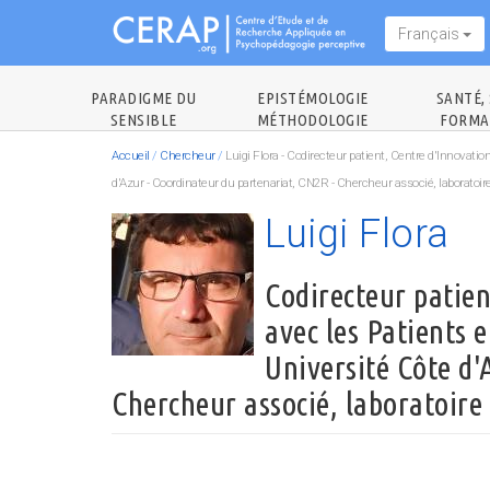
Aller
Français
au
contenu
principal
PARADIGME DU
EPISTÉMOLOGIE
SANTÉ, 
SENSIBLE
MÉTHODOLOGIE
FORMA
Accueil
/
Chercheur
/
Luigi Flora - Codirecteur patient, Centre d'Innovatio
d'Azur - Coordinateur du partenariat, CN2R - Chercheur associé, laboratoi
Luigi Flora
Codirecteur patien
avec les Patients e
Université Côte d'
Chercheur associé, laboratoire