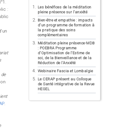
N°1.
Les bénéfices de la méditation
lic :
pleine présence sur l’anxiété
ublic
Bien-être et empathie : impacts
d'un programme de formation à
la pratique des soins
d’un
complémentaires
Méditation pleine présence-MDB
: POEBRA Programme
riat
d'Optimisation de l'Estime de
soi, de la Bienveillance et de la
s
Réduction de l'Anxiété
Webinaire Fascia et Lombalgie
 de
Le CERAP présent au Colloque
ion
de Santé intégrative de la Revue
HEGEL
ient
AP
.
e