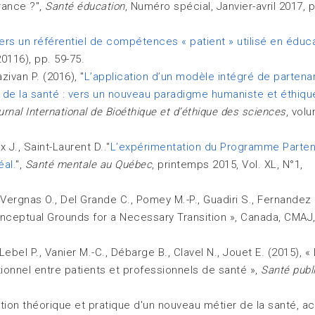
France ?",
Santé éducation
, Numéro spécial, Janvier-avril 2017, 
ers un référentiel de compétences « patient » utilisé en éduc
20116), pp. 59-75.
zivan P. (2016), "
L’application d’un modèle intégré de partenar
s de la santé : vers un nouveau paradigme humaniste et éthiqu
urnal International de Bioéthique et d’éthique des sciences
, vol
x J., Saint-Laurent D.."
L’expérimentation du Programme Parten
éal.
",
Santé mentale au Québec
, printemps 2015, Vol. XL, N°1,
s Vergnas O., Del Grande C., Pomey M.-P., Guadiri S., Fernandez 
Conceptual Grounds for a Necessary Transition », Canada, CMAJ,
Lebel P., Vanier M.-C., Débarge B., Clavel N., Jouet E. (2015), «
tionnel entre patients et professionnels de santé »,
Santé publ
ration théorique et pratique d'un nouveau métier de la santé, a