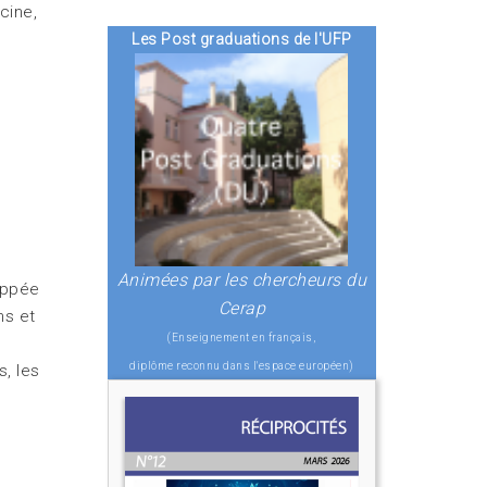
cine,
Les Post graduations de l'UFP
Animées par les chercheurs du
oppée
Cerap
ns et
(Enseignement en français,
e
diplôme reconnu dans l'espace européen)
s, les