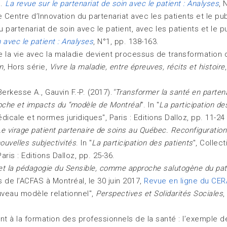
).
La revue sur le partenariat de soin avec le patient : Analyses
, 
e Centre d’Innovation du partenariat avec les patients et le pub
artenariat de soin avec le patient, avec les patients et le p
n avec le patient : Analyses
, N°1, pp. 138-163.
de la vie avec la maladie devient processus de transformation 
n
, Hors série,
Vivre la maladie, entre épreuves, récits et histoire
,
Berkesse A., Gauvin F.-P. (2017).
"Transformer la santé en partena
pproche et impacts du “modèle de Montréal
”. In "
La participation de
édicale et normes juridiques", Paris : Editions Dalloz, pp. 11-24
Le virage patient partenaire de soins au Québec. Reconfiguration
nouvelles subjectivités
. In "
La participation des patients
", Collect
ris : Editions Dalloz, pp. 25-36.
et la pédagogie du Sensible, comme approche salutogène du pat
 de l’ACFAS à Montréal, le 30 juin 2017,
Revue en ligne du CER
ouveau modèle relationnel",
Perspectives et Solidarités Sociales
,
nt à la formation des professionnels de la santé : l’exemple d