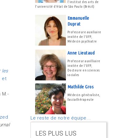
l'institut des arts de
l'université d'état de São Paulo (Brésil)
Emmanuelle
Duprat
Professeure auxiliaire
invitée de l'UFP,
Médecin psychiatre
Anne Lieutaud
Professeur auxilliaire
invitée de l'UFP,
 les
Docteure en sciences
sociales
 et
Mathilde Gros
 M.-
Médecin généraliste,
fasciathérapeute
ized
Le reste de notre équipe...
urnal
LES PLUS LUS