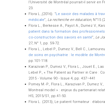
l’Université de Montréal pourrait-il servir en 
23.
Flora L.,(2016). "
Le savoir des malades à trav
médicale
",
La recherche en éducation
, N°15 (
Flora L., Berkesse A., Payot A., Dumez V., Kara
patient dans la formation des professionnel
co-construction des savoirs en santé
",
Le Jo
27, N° 1, pp. 59-72.
Flora L., Lebel P., Dumez V., Bell C., Lamoureu
de soins en psychiatrie : le modèle de Montr
pp.101-118.
Karazivan P., Dumez V., Flora L., Jouet E., La
Lebel P., « The Patient as Partner in Care : 
2015 - Volume 90 - Issue 4, pp. 437–441
Pomey M.-P., Flora L., Karazivan P., Dumez V., 
Montreal model » : enjeux du partenariat rela
HS, 2015/S1, pp.41-50.
Flora L. (2013), Le patient formateur : élabo