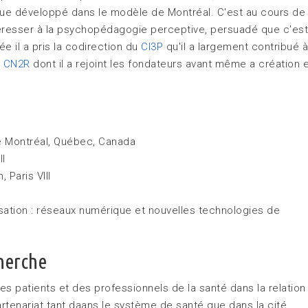
 que développé dans le modèle de Montréal. C'est au cours de 
eresser à la psychopédagogie perceptive, persuadé que c'es
e il a pris la codirection du
CI3P
qu'il a largement contribué à
u
CN2R
dont il a rejoint les fondateurs avant même a création 
de Montréal, Québec, Canada
II
n
, Paris VIII
isation : réseaux numérique et nouvelles technologies de
herche
s patients et des professionnels de la santé dans la relation
artenariat tant daans le système de santé que dans la cité