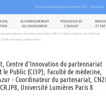
PSYCHOPÉDAGOGIE PERCEPTIVE
TRAVAUX
SOIN,
ACCOMPAGNEMENT
PÉDAGOGIE DE
MOUVE
TION
DU CHANGEMENT
L'ENFANT
ET EXP
n du partennariat avec les Patients et le Public (CI3P), Faculté de médecine, Université Côte
re CRJP8, Université Lumières Paris 8
t, Centre d'Innovation du partennariat
t le Public (CI3P), Faculté de médecine,
Azur - Coordinateur du partenariat, CN2
 CRJP8, Université Lumières Paris 8