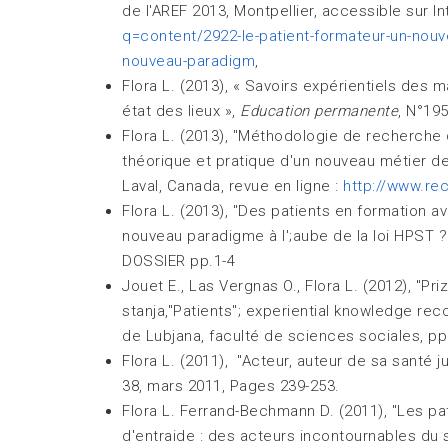
de l'AREF 2013, Montpellier, accessible sur In
q=content/2922-le-patient-formateur-un-no
nouveau-paradigm
,
Flora L. (2013), « Savoirs expérientiels des 
état des lieux »,
Education permanente
, N°195
Flora L. (2013), "Méthodologie de recherche 
théorique et pratique d'un nouveau métier de
Laval, Canada, revue en ligne :
http://www.rec
Flora L. (2013), "Des patients en formation 
nouveau paradigme à l';aube de la loi HPST ?
DOSSIER pp.1-4
Jouet E., Las Vergnas O., Flora L. (2012), "Pr
stanja,"Patients"; experiential knowledge recog
de Lubjana, faculté de sciences sociales, pp
Flora L. (2011), "Acteur, auteur de sa santé j
38, mars 2011, Pages 239-253.
Flora L. Ferrand-Bechmann D. (2011), "Les p
d'entraide : des acteurs incontournables du