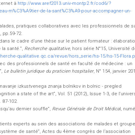
ternet à
http://www.aref2013.univ-montp2.fr/cod6/?
uveau-m%C3%A9tier-de-la-sant%C3%A9-pour-accompagner-un-
malades, pratiques collaboratives avec les professionnels de sa
, pp.59-72.
dans le cadre d'une thèse sur le patient formateur : élaborati
 la santé.",
Recherche qualitative
, hors série N°15, Université 
herche-qualitative.qc.ca/revue/hors_serie/hs-15/hs-15-Flora.
avec des professionnels de santé en faculté de médecine : un
",
Le bulletin juridique du praticien hospitalier
, N° 154, janvier 20
iznavanje izkustvenega znanja bolnikov in bolnic - pregled
nition a state of the art", Vol. 51 (2012), Issue 1-3, de l'univer
. 87-102.
usqu'au dernier souffle",
Revue Générale de Droit Médica
l, num
atients experts au sein des associations de malades et group
 système de santé", Actes du 4ème congrès de l'association