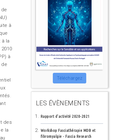
g de
CNU)
ite à
ique
 à la
e 2010
PP) à
é de
Téléchargez
entiel
eux
ntés.
LES ÉVÈNEMENTS
ant
Rapport d'activité 2020-2021
et des
e la
Workshop Fasciathérapie MDB et
fibromyalgie - Fascia Research
eau