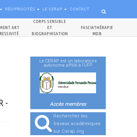
RÉCIPROCITÉS
LE CERAP
CONTACT
CORPS SENSIBLE
MENT ART
ET
FASCIATHÉRAPIE
RESSIVITÉ
BIOGRAPHISATION
MDB
Le CERAP est un laboratoire
autonome affilié à l'UFP
R -
Accès membres
Rechercher les
travaux académiques
sur Cerap.org