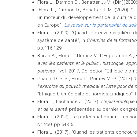
Flora L., Darmon D., Benattar J.-M. (Dir.)(2020
Flora L., Darmon D., Benattar J.-M. (2020). "L
un moteur du développement de la culture du p
en Europe".
La revue sur le partenariat de soi
Flora L. (2019). "Quand l’épreuve singulière 
système de santé", in
Chemins de la formatio
pp.116-129.
Boivin A., Flora L., Dumez V., L’Espérance A., 
avec les patients et le public : historique, a
patients
" "vol. 2017, Collection "Ethique biom
Ghadiri D. P. S., Flora L., Pomey M.-P. (2017).
"
l’exercice du pouvoir médical et lutte pour de 
"Ethique biomédicale et normes juridiques", Pa
Flora L., Lachance J. (2017).
L’épistémologie 
et de la santé
, présentées au dernier congrès
Flora L. (2017). Le partenariat patient : un n
N° 250, pp.54-55
Flora L. (2017). "Quand les patients concoure