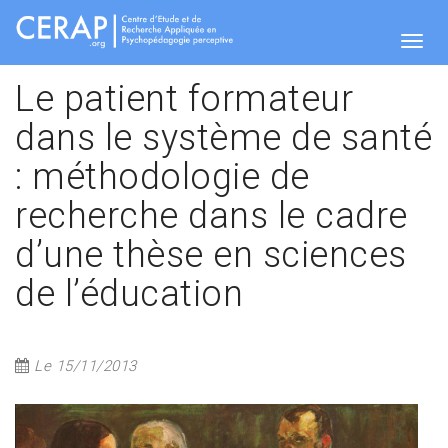
Aller
au
contenu
Togg
principal
Le patient formateur
dans le système de santé
navig
: méthodologie de
recherche dans le cadre
d’une thèse en sciences
de l’éducation
Le 15/11/2013