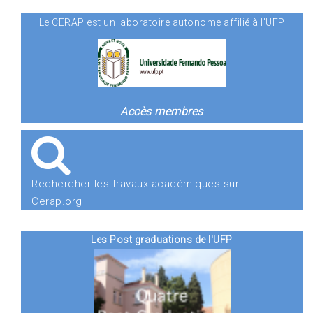
Le CERAP est un laboratoire autonome affilié à l'UFP
Accès membres
Rechercher les travaux académiques sur
Cerap.org
Les Post graduations de l'UFP