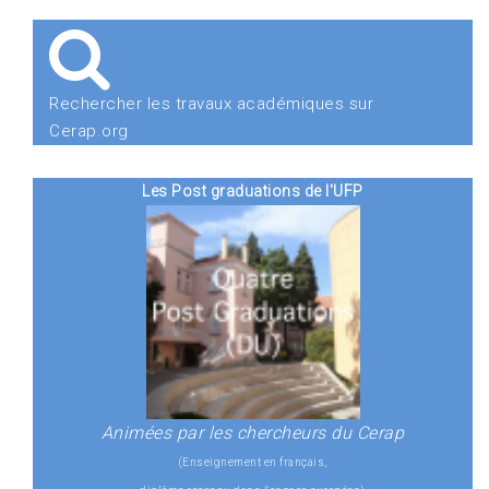
Rechercher les travaux académiques sur
Cerap.org
Les Post graduations de l'UFP
Animées par les chercheurs du Cerap
(Enseignement en français,