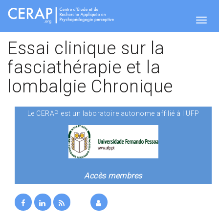
Aller
au
contenu
Togg
principal
Essai clinique sur la
fasciathérapie et la
navig
lombalgie Chronique
Le CERAP est un laboratoire autonome affilié à l'UFP
Accès membres