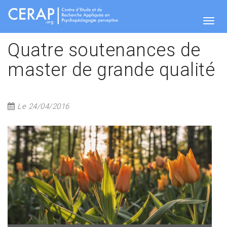
Skip
to
main
Togg
content
Quatre soutenances de
master de grande qualité
navig
Le 24/04/2016