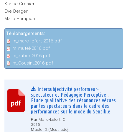
Karine Grenier
Eve Berger
Marc Humpich
Téléchargements:
m_marc-lefort-2016.pdf
m_mutel-2016.pdf
m_zuber-2016.pdf
m_Cousin_2016.pdf
Intersubjectivité performeur-
spectateur et Pédagogie Perceptive :
Etude qualitative des résonances vécues
par les spectateurs dans le cadre des
performances sur le mode du Sensible
Par Marc-Lefort, C.
2015
Master 2 (Mestrado)