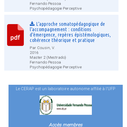
Fernando Pessoa
Psychopédagogie Perceptive
L'approche somatopédagogique de
l'accompagnement : conditions
d'émergence, repères épistémologiques,
cohérence théorique et pratique
Par Cousin, V.
2016
Master 2 (Mestrado)
Fernando Pessoa
Psychopédagogie Perceptive
Le CERAP est un laboratoire autonome affilié à l'UFP
Accès membres