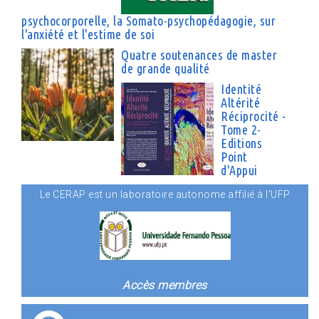
psychocorporelle, la Somato-psychopédagogie, sur
l'anxiété et l'estime de soi
Quatre soutenances de master
de grande qualité
Identité
Altérité
Réciprocité -
Tome 2-
Editions
Point
d'Appui
Le CERAP est un laboratoire autonome affilié à l'UFP
Accès membres