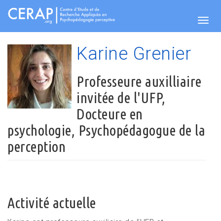
Aller
au
contenu
Togg
principal
Karine Grenier
navig
Professeure auxilliaire
invitée de l'UFP,
Docteure en
psychologie, Psychopédagogue de la
perception
Activité actuelle