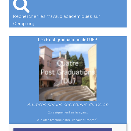
Rechercher les travaux académiques sur
Cerap.org
Les Post graduations de l'UFP
Animées par les chercheurs du Cerap
(Enseignement en français,
diplôme reconnu dans l'espace européen)