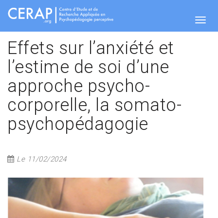
Aller
au
contenu
Togg
principal
Effets sur l’anxiété et
l’estime de soi d’une
navig
approche psycho-
corporelle, la somato-
psychopédagogie
Le 11/02/2024