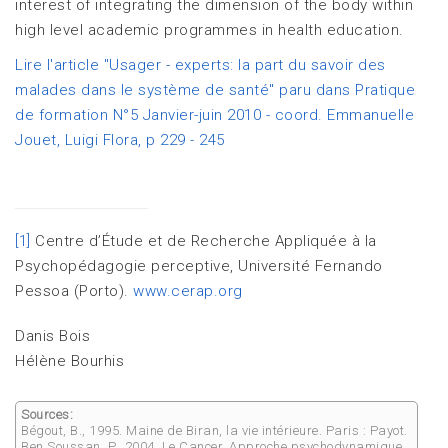
interest of integrating the dimension of the body within
high level academic programmes in health education.
Lire l'article "Usager - experts: la part du savoir des
malades dans le système de santé"
paru dans Pratique
de formation N°5 Janvier-juin 2010 - coord. Emmanuelle
Jouet, Luigi Flora, p 229 - 245
[1]
Centre d’Étude et de Recherche Appliquée à la
Psychopédagogie perceptive, Université Fernando
Pessoa (Porto).
www.cerap.org
Danis Bois
Hélène Bourhis
Sources:
Bégout, B., 1995. Maine de Biran, la vie intérieure. Paris : Payot.
Ben Soussan, P., 2004. Le Cancer, Approche psychodynamique