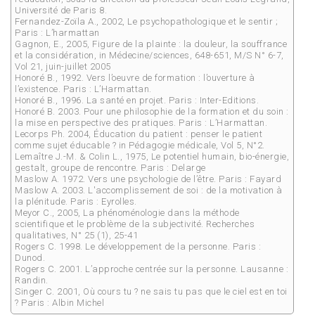
Université de Paris 8.
Fernandez-Zoïla A., 2002, Le psychopathologique et le sentir ;
Paris : L’harmattan
Gagnon, E., 2005, Figure de la plainte : la douleur, la souffrance
et la considération, in Médecine/sciences, 648-651, M/S N° 6-7,
Vol 21, juin-juillet 2005
Honoré B., 1992. Vers l’oeuvre de formation : l’ouverture à
l’existence. Paris : L’Harmattan.
Honoré B., 1996. La santé en projet. Paris : Inter-Editions.
Honoré B. 2003. Pour une philosophie de la formation et du soin :
la mise en perspective des pratiques. Paris : L’Harmattan.
Lecorps Ph. 2004, Éducation du patient : penser le patient
comme sujet éducable ? in Pédagogie médicale, Vol 5, N°2.
Lemaître J.-M. & Colin L., 1975, Le potentiel humain, bio-énergie,
gestalt, groupe de rencontre. Paris : Delarge
Maslow A. 1972. Vers une psychologie de l’être. Paris : Fayard
Maslow A. 2003. L'accomplissement de soi : de la motivation à
la plénitude. Paris : Eyrolles.
Meyor C., 2005, La phénoménologie dans la méthode
scientifique et le problème de la subjectivité. Recherches
qualitatives, N° 25 (1), 25-41
Rogers C. 1998. Le développement de la personne. Paris :
Dunod.
Rogers C. 2001. L’approche centrée sur la personne. Lausanne :
Randin.
Singer C. 2001, Où cours tu ? ne sais tu pas que le ciel est en toi
? Paris : Albin Michel