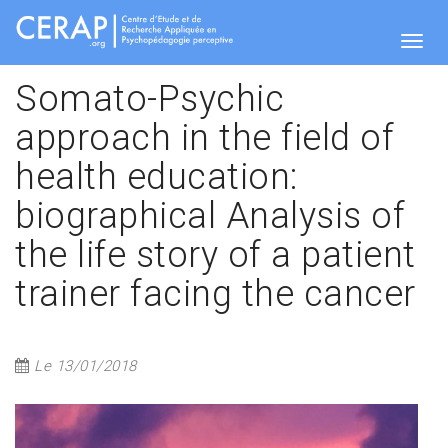
Skip
to
main
Togg
content
Somato-Psychic
approach in the field of
navig
health education:
biographical Analysis of
the life story of a patient
trainer facing the cancer
Le 13/01/2018