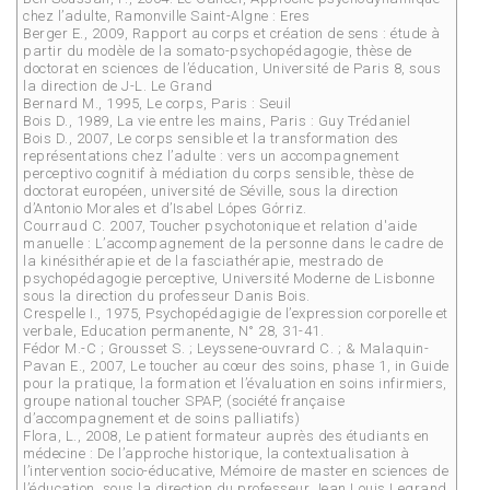
chez l’adulte, Ramonville Saint-Algne : Eres
Berger E., 2009, Rapport au corps et création de sens : étude à
partir du modèle de la somato-psychopédagogie, thèse de
doctorat en sciences de l’éducation, Université de Paris 8, sous
la direction de J-L. Le Grand
Bernard M., 1995, Le corps, Paris : Seuil
Bois D., 1989, La vie entre les mains, Paris : Guy Trédaniel
Bois D., 2007, Le corps sensible et la transformation des
représentations chez l’adulte : vers un accompagnement
perceptivo cognitif à médiation du corps sensible, thèse de
doctorat européen, université de Séville, sous la direction
d’Antonio Morales et d’Isabel Lópes Górriz.
Courraud C. 2007, Toucher psychotonique et relation d'aide
manuelle : L’accompagnement de la personne dans le cadre de
la kinésithérapie et de la fasciathérapie, mestrado de
psychopédagogie perceptive, Université Moderne de Lisbonne
sous la direction du professeur Danis Bois.
Crespelle I., 1975, Psychopédagigie de l’expression corporelle et
verbale, Education permanente, N° 28, 31-41.
Fédor M.-C ; Grousset S. ; Leyssene-ouvrard C. ; & Malaquin-
Pavan E., 2007, Le toucher au cœur des soins, phase 1, in Guide
pour la pratique, la formation et l’évaluation en soins infirmiers,
groupe national toucher SPAP, (société française
d’accompagnement et de soins palliatifs)
Flora, L., 2008, Le patient formateur auprès des étudiants en
médecine : De l’approche historique, la contextualisation à
l’intervention socio-éducative, Mémoire de master en sciences de
l’éducation, sous la direction du professeur Jean Louis Legrand,