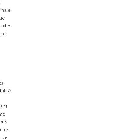
s
inale
que
on des
ont
ts
ilité,
ant
ume
nous
’une
é de