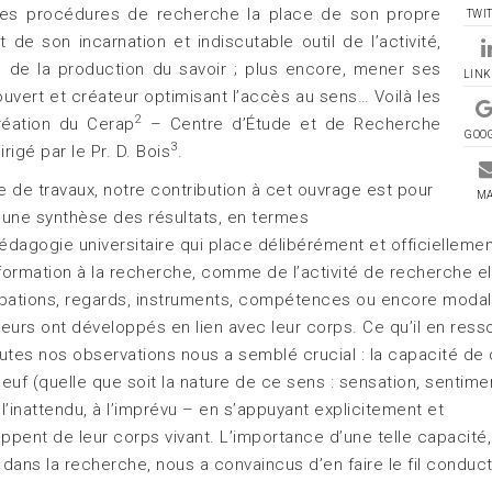
 les procédures de recherche la place de son propre
TWI
 son incarnation et indiscutable outil de l’activité,
 de la production du savoir ; plus encore, mener ses
LINK
uvert et créateur optimisant l’accès au sens… Voilà les
2
réation du Cerap
– Centre d’Étude et de Recherche
GOO
3
igé par le Pr. D. Bois
.
de travaux, notre contribution à cet ouvrage est pour
MA
 une synthèse des résultats, en termes
agogie universitaire qui place délibérément et officiellemen
formation à la recherche, comme de l’activité de recherche el
pations, regards, instruments, compétences ou encore modal
rs ont développés en lien avec leur corps. Ce qu’il en resso
toutes nos observations nous a semblé crucial : la capacité de
euf (quelle que soit la nature de ce sens : sensation, sentime
l’inattendu, à l’imprévu – en s’appuyant explicitement et
pent de leur corps vivant. L’importance d’une telle capacité,
dans la recherche, nous a convaincus d’en faire le fil conduc