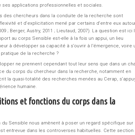
ue ses applications professionnelles et sociales.
rps des chercheurs dans la conduite de la recherche sont
flexivité et d’explicitation mené par certains d’entre eux autou
9 ; Berger, Austry, 2011 ; Lieutaud, 2007). La question est ici 
ort au corps Sensible est-elle à la fois un appui, un lieu
heur à développer sa capacité à s’ouvrir à l’émergence, voire 
 pratique de la recherche ?
lopper ne prennent cependant tout leur sens que dans un c
ace du corps du chercheur dans la recherche, notamment en
scrit la quasi-totalité des recherches menées au Cerap, s’appu
périence humaine.
itions et fonctions du corps dans la
 du Sensible nous amènent à poser un regard spécifique sur 
est entrevue dans les controverses habituelles. Cette section