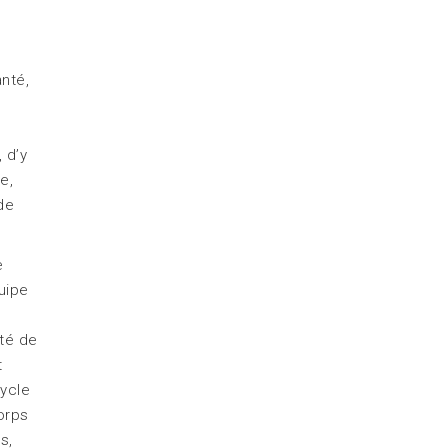
nté,
 d’y
e,
de
e
uipe
ité de
t
ycle
orps
s,