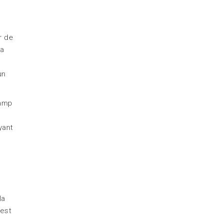
r de
la
un
hamp
yant
la
 est