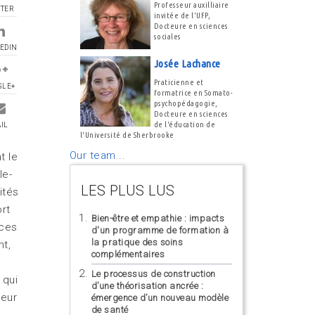
Professeur auxilliaire
TTER
invitée de l'UFP,
Docteure en sciences
sociales
EDIN
Josée Lachance
Praticienne et
GLE+
formatrice en Somato-
psychopédagogie,
Docteure en sciences
de l'éducation de
IL
l'Université de Sherbrooke
Our team...
t le
le-
LES PLUS LUS
ités
rt
Bien-être et empathie : impacts
 ces
d'un programme de formation à
la pratique des soins
nt,
complémentaires
Le processus de construction
 qui
d’une théorisation ancrée :
teur
émergence d’un nouveau modèle
de santé