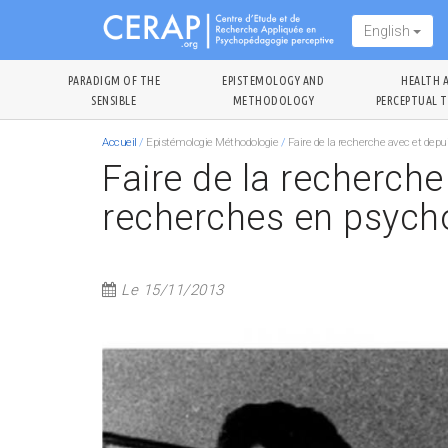
Skip
English
to
main
PARADIGM OF THE
EPISTEMOLOGY AND
HEALTH 
content
SENSIBLE
METHODOLOGY
PERCEPTUAL T
Accueil
/
Epistémologie Méthodologie
/
Faire de la recherche avec et depu
Faire de la recherche
recherches en psych
Le 15/11/2013