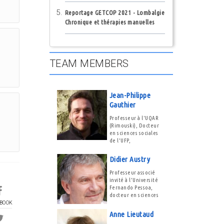
Reportage GETCOP 2021 - Lombalgie
Chronique et thérapies manuelles
TEAM MEMBERS
Jean-Philippe
Gauthier
Professeur à l'UQAR
(Rimouski), Docteur
en sciences sociales
de l'UFP,
Didier Austry
Professeur associé
invité à l’Université
Fernando Pessoa,
docteur en sciences
BOOK
Anne Lieutaud