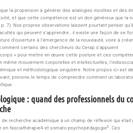
ue la propension à générer des analogies insolites et des i
tivité, et que cette compétence est un don généreux que la n
p. 7). Nos propres observations laissent pourtant penser qu’il
acultés qui peuvent s’apprendre ; il existe une façon de se fo
sture d’ouverture à l’émergence de la nouveauté, voire à créer
comment certains des chercheurs du Cerap s’appuient
u corps » pour mettre en œuvre cette posture et ces compéte
 un même mouvement corporelles et intellectuelles, l’indissocia
témique et méthodologique singulière. Notre propos ici est d
paravant, prenons le temps de comprendre comment un laborato
ifique.
logique : quand des professionnels du c
rche
e de recherche académique à un champ de réflexion qui était
5
le en fasciathérapie4 et somato-psychopédagogie
. Ces