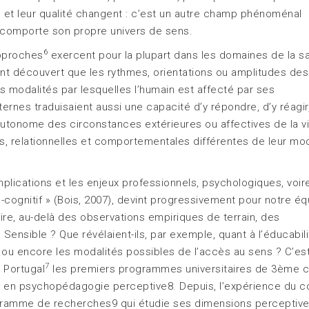
e et leur qualité changent : c’est un autre champ phénoménal
i comporte son propre univers de sens.
6
approches
exercent pour la plupart dans les domaines de la sa
s ont découvert que les rythmes, orientations ou amplitudes des
 modalités par lesquelles l’humain est affecté par ses
nes traduisaient aussi une capacité d’y répondre, d’y réagir,
autonome des circonstances extérieures ou affectives de la vi
es, relationnelles et comportementales différentes de leur mo
plications et les enjeux professionnels, psychologiques, voir
-cognitif » (Bois, 2007), devint progressivement pour notre éq
ire, au-delà des observations empiriques de terrain, des
Sensible ? Que révélaient-ils, par exemple, quant à l’éducabil
s, ou encore les modalités possibles de l’accès au sens ? C’es
7
 Portugal
les premiers programmes universitaires de 3ème c
he en psychopédagogie perceptive8. Depuis, l’expérience du c
gramme de recherches9 qui étudie ses dimensions perceptive