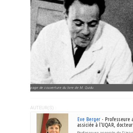
page de couverture du livre de M. Quidu
AUTEUR(S) :
Eve Berger
- Professeure a
assiciée à l'UQAR, docteur
Professeure associée de l’Uni