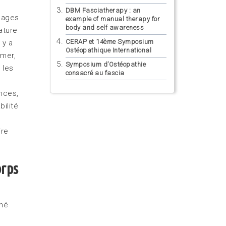
DBM Fasciatherapy : an
mages
example of manual therapy for
body and self awareness
ature
CERAP et 14ème Symposium
 y a
Ostéopathique International
rmer,
Symposium d’Ostéopathie
 les
consacré au fascia
nces,
bilité
e
ire
orps
 né