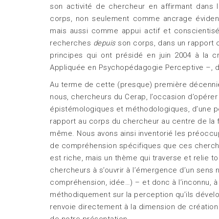
son activité de chercheur en affirmant dans
corps, non seulement comme ancrage évident de
mais aussi comme appui actif et conscientisé
recherches
depuis
son corps, dans un rapport o
principes qui ont présidé en juin 2004 à la c
Appliquée en Psychopédagogie Perceptive –, dir
Au terme de cette (presque) première décennie 
nous, chercheurs du Cerap, l’occasion d’opérer
épistémologiques et méthodologiques, d’une péd
rapport au corps du chercheur au centre de la 
même. Nous avons ainsi inventorié les préoccu
de compréhension spécifiques que ces chercheu
est riche, mais un thème qui traverse et relie 
chercheurs à s’ouvrir à l’émergence d’un sens n
compréhension, idée…) – et donc à l’inconnu, à 
méthodiquement sur la perception qu’ils dévelop
renvoie directement à la dimension de création 
de notre présentation.