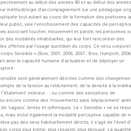
espectivement au début des années 80 et au début des année
 leur méthodologie d’accompagnement sur une pédagogie orig
appliquée tout autant au cours de la formation des praticiens 
leur public, vise l’enrichissement des capacités de percepti
ques associant toucher, mouvement et parole, les personnes s
lon des modalités inhabituelles, qui leur font rencontrer des
les offertes par l’usage quotidien du corps. Ce vécu corporel
 corps Sensible » (Bois, 2001, 2006, 2007 ; Bois, Humpich, 2006
gnant ainsi la capacité humaine d’actualiser et de déployer un
exploré.
s Sensible sont généralement décrites comme des changemen
xemple de la tension au relâchement, de la densité à la malléab
 à l’‘étalement’ intérieur… ; ou comme des sensations de
r’ ; ou encore comme des ‘mouvements sans déplacement’ anim
s de ‘vagues’, lentes et rythmiques. Le « Sensible » ne se rés
, mais inclut également la modalité perceptive capable de 
lève pas des sens habituellement décrits, il s’agit de l’éveil d
 son corps plus intime, plus ressenti, plus éprouvé. La quantit