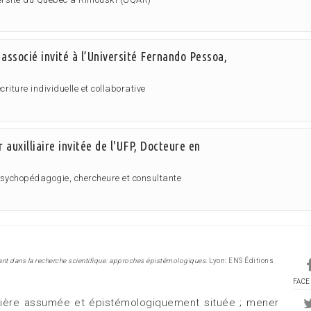
 associé invité à l’Université Fernando Pessoa,
riture individuelle et collaborative
r auxilliaire invitée de l'UFP, Docteure en
psychopédagogie, chercheure et consultante
ant dans la recherche scientifique: approches épistémologiques
. Lyon: ENS Éditions
FACE
ière assumée et épistémologiquement située ; mener