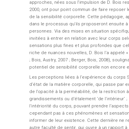
approches, nées sous l’impulsion de D. Bois r
2000, ont pour point commun de faire reposer
de la sensibilité corporelle. Cette pédagogie, 
dans le processus qu’ils proposeront ensuite à 
personnes. Via des mises en situation spécifi
invitées à entrer en relation avec leur corps se
sensations plus fines et plus profondes que cel
riche de nuances nouvelles, D. Bois l’a appelé «
; Bois, Austry, 2007 ; Berger, Bois, 2008), souli
potentiel de sensibilité corporelle non encore 
Les perceptions liées à l’expérience du corp
d’état de la matière corporelle, qui passe par e
de l’opacité à la perméabilité, de la restriction
grandissements ou d’étalement ‘de l’intérieu
l’intériorité du corps, pouvant prendre l’aspect
cependant pas à ces phénomènes et sensations
informer de leur existence. Cette dernière ne re
autre faculté de sentir, qui ouvre à un rapport à