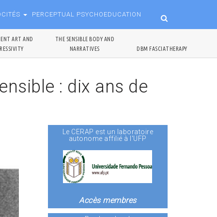
OCITÉS
PERCEPTUAL PSYCHOEDUCATION
ENT ART AND
THE SENSIBLE BODY AND
RESSIVITY
NARRATIVES
DBM FASCIATHERAPY
nsible : dix ans de
Le CERAP est un laboratoire
autonome affilié à l'UFP
Accès membres