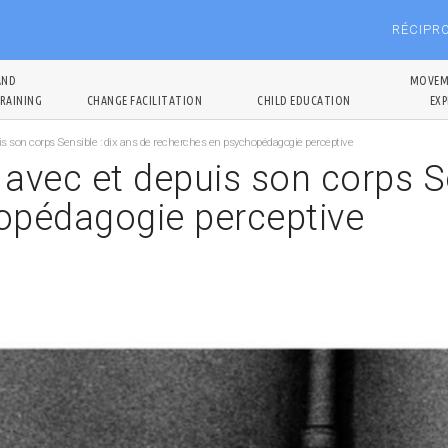
RÉCIPR
AND
MOVEM
RAINING
CHANGE FACILITATION
CHILD EDUCATION
EXP
is son corps Sensible : dix ans de recherches en psychopédagogie perceptive
 avec et depuis son corps Se
opédagogie perceptive