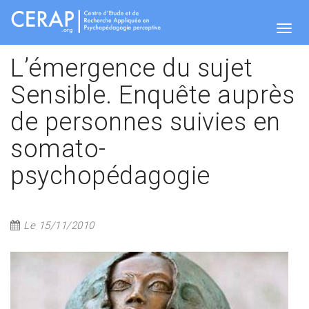
Aller
au
contenu
Togg
principal
L’émergence du sujet
Sensible. Enquête auprès
navig
de personnes suivies en
somato-
psychopédagogie
Le 15/11/2010