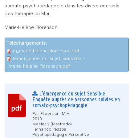
somato-psychopédagogie dans les divers courants
des thérapie du Moi.
Marie-Hélène Florenson
Téléchargements:
m_marie-helene-florenson.pdf
lemergence_du_sujet_sensible_-
_marie_helene_florenson.pdf
L’émergence du sujet Sensible.
Enquête auprès de personnes suivies en
somato-psychopédagogie
Par Florenson, M.H.
2010
Master 2 (Mestrado)
Fernando Pessoa
Psychopédagogie Perceptive