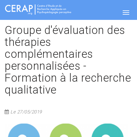
Skip
to
main
Togg
content
Groupe d'évaluation des
thérapies
navig
complémentaires
personnalisées -
Formation à la recherche
qualitative
Le 27/05/2019