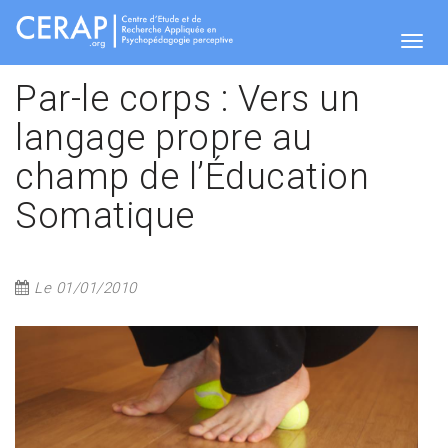
Skip
to
main
Togg
content
Par-le corps : Vers un
langage propre au
navig
champ de l’Éducation
Somatique
Le 01/01/2010