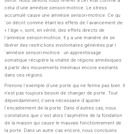
sentir. Nous devons nous référer à cet état comme à
celui d´une amnésie sensori-motrice. Le stress
accumulé cause une amnésie sensori-motrice. Ce qu
´on décrit comme étant les effets de l´avancement de
« l´âge », sont, en vérité, des effets directs de
l`amnésie sensori-motrice. Il y a une manière de se
libérer des restrictions involontaires générées par l
´amnésie sensori-motrice : un apprentissage
somatique récupère la vitalité de régions amnésiques
à partir des mouvements minimaux encore existants
dans ces régions.
Prenons l`exemple d`une porte qui ne ferme pas bien. Il
n’est pas toujours besoin de changer de porte. Tout
dépendamment, il sera nécessaire d`ajuster
l`encadrement de la porte. Dans d`autres cas, nous
constatons que c`est alors l`asymétrie de la fondation
de la maison qui cause le mauvais fonctionnement de
la porte. Dans un autre cas encore, nous concluons