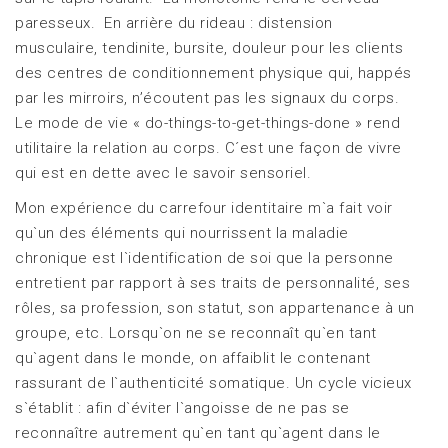
paresseux. En arrière du rideau : distension
musculaire, tendinite, bursite, douleur pour les clients
des centres de conditionnement physique qui, happés
par les mirroirs, n’écoutent pas les signaux du corps.
Le mode de vie « do-things-to-get-things-done » rend
utilitaire la relation au corps. C´est une façon de vivre
qui est en dette avec le savoir sensoriel.
Mon expérience du carrefour identitaire m`a fait voir
qu`un des éléments qui nourrissent la maladie
chronique est l`identification de soi que la personne
entretient par rapport à ses traits de personnalité, ses
rôles, sa profession, son statut, son appartenance à un
groupe, etc. Lorsqu`on ne se reconnaît qu`en tant
qu`agent dans le monde, on affaiblit le contenant
rassurant de l`authenticité somatique. Un cycle vicieux
s`établit : afin d`éviter l`angoisse de ne pas se
reconnaître autrement qu`en tant qu`agent dans le