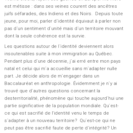
est métisse : dans ses veines courent des ancêtres
juifs séfarades, des Indiens et des Noirs. Depuis toute
jeune, pour moi, parler d`identité équivaut à parler non
pas d`un sentiment d`unité mais d`un territoire mouvant
dont la seule cohérence est la survie.
Les questions autour de l`identité deviennent alors
insoutenables suite à mon immigration au Québec.
Pendant plus d`une décennie, j´ai erré entre mon pays
natal et celui qui m´a accueillie sans m´adapter nulle
part. Je décide alors de m`engager dans un
Baccalauréat en anthropologie. Évidemment je n`y ai
trouvé que d`autres questions concernant la
desterritorialité, phénomène qui touche aujourd`hui une
partie significative de la population mondiale. Qu`est-
ce qui est sacrifié de l’identité venu le temps de
s`adapter à un nouveau territoire? Qu`est-ce qui ne
peut pas être sacrifié faute de perte d`intégrité? Un