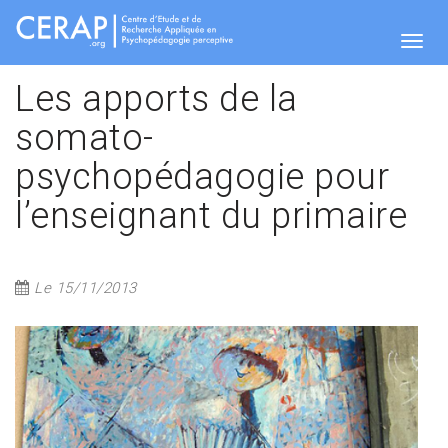
Aller
au
contenu
Togg
principal
Les apports de la
somato-
navig
psychopédagogie pour
l’enseignant du primaire
Le 15/11/2013