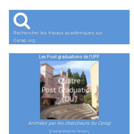
Rechercher les travaux académiques sur
Cerap.org
Les Post graduations de l'UFP
Animées par les chercheurs du Cerap
(Enseignement en français,