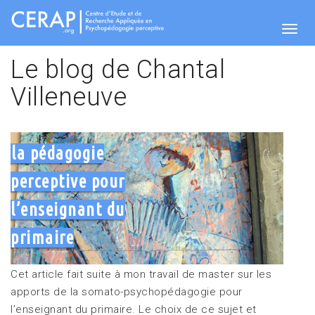
Aller
au
contenu
Togg
principal
Le blog de Chantal
Villeneuve
navig
la pédagogie
perceptive pour
l’enseignant du
primaire
Cet article fait suite à mon travail de master sur les
apports de la somato-psychopédagogie pour
l’enseignant du primaire. Le choix de ce sujet et