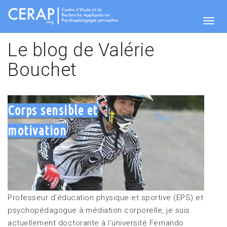
Aller
au
contenu
Togg
principal
Le blog de Valérie
Bouchet
navig
Corps sensible et
motivation
Professeur d’éducation physique et sportive (EPS) et
psychopédagogue à médiation corporelle, je suis
actuellement doctorante à l’université Fernando