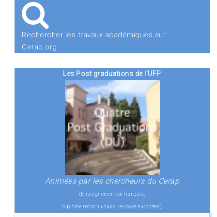
Rechercher les travaux académiques sur
Cerap.org
Les Post graduations de l'UFP
Animées par les chercheurs du Cerap
(Enseignement en français,
diplôme reconnu dans l'espace européen)