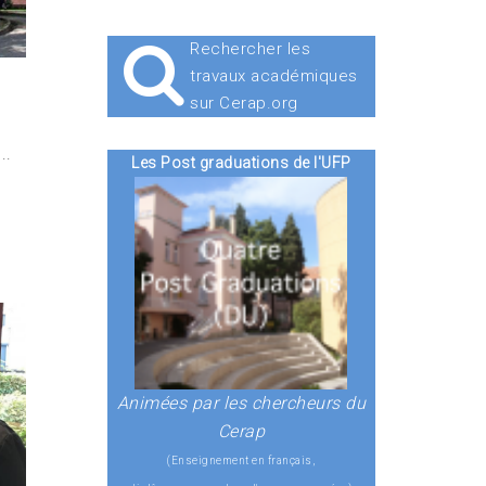
Rechercher les
travaux académiques
sur Cerap.org
..
Les Post graduations de l'UFP
Animées par les chercheurs du
Cerap
(Enseignement en français,