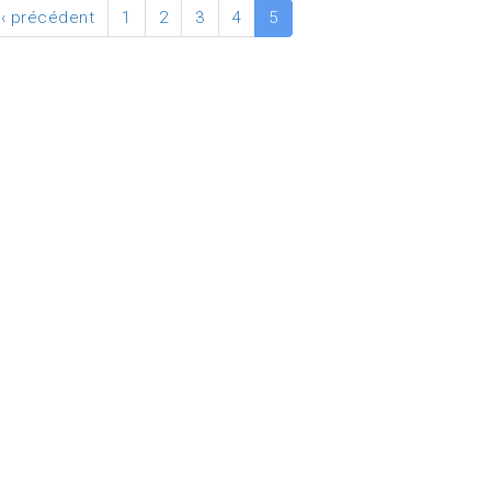
‹ précédent
1
2
3
4
5