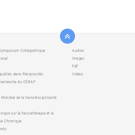
Symposium Ostéopathique
Audios
ional
Images
Pdf
 publiés dans Réciprocités
Vidéos
 recherche du CERAP
Mondial de la transdisciplinarité
inique sur la fasciathérapie et la
ie Chronique
ents