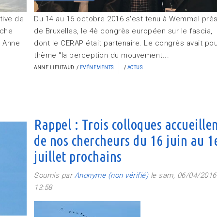
tive de
Du 14 au 16 octobre 2016 s'est tenu à Wemmel prè
rche
de Bruxelles, le 4è congrès européen sur le fascia,
t Anne
dont le CERAP était partenaire. Le congrès avait po
thème "la perception du mouvement...
ANNE LIEUTAUD
EVÉNEMENTS
ACTUS
Rappel : Trois colloques accueille
de nos chercheurs du 16 juin au 1
juillet prochains
Soumis par
Anonyme (non vérifié)
le sam, 06/04/2016
13:58