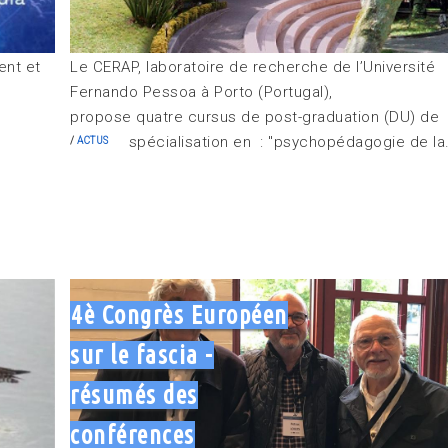
ent et
Le CERAP, laboratoire de recherche de l’Université
Fernando Pessoa à Porto (Portugal),
propose quatre cursus de post-graduation (DU) de
spécialisation en : "psychopédagogie de la.
ACTUS
4è Congrès Européen
sur le fascia -
résumés des
conférences