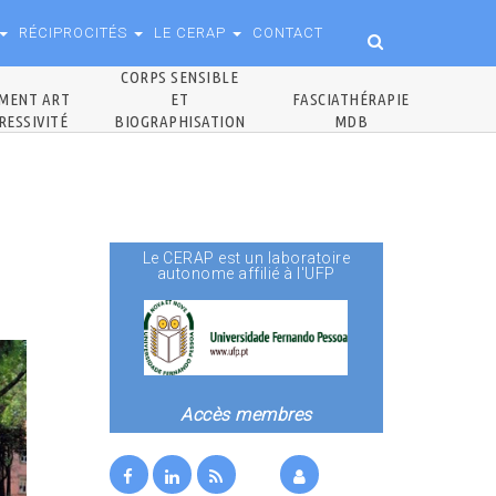
RÉCIPROCITÉS
LE CERAP
CONTACT
CORPS SENSIBLE
MENT ART
ET
FASCIATHÉRAPIE
RESSIVITÉ
BIOGRAPHISATION
MDB
Le CERAP est un laboratoire
autonome affilié à l'UFP
Accès membres