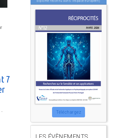
diplôme reconnu dans l'espace européen)
s
ur
nt 7
er
 -
Téléchargez
LES ÉVÈNEMENTS