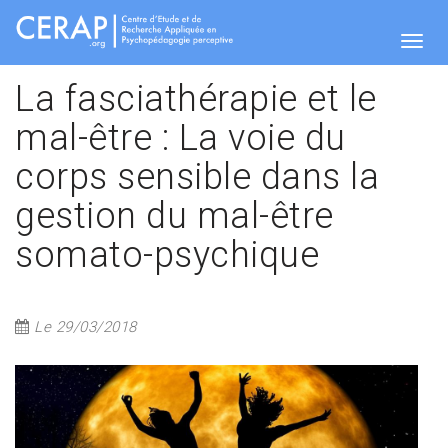
Aller
au
contenu
Togg
principal
La fasciathérapie et le
mal-être : La voie du
navig
corps sensible dans la
gestion du mal-être
somato-psychique
Le 29/03/2018