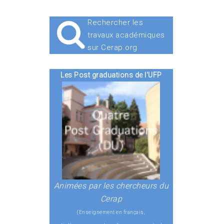
Rechercher les
travaux académiques
sur Cerap.org
Les Post graduations de l'UFP
Animées par les chercheurs du
Cerap
(Enseignement en français,