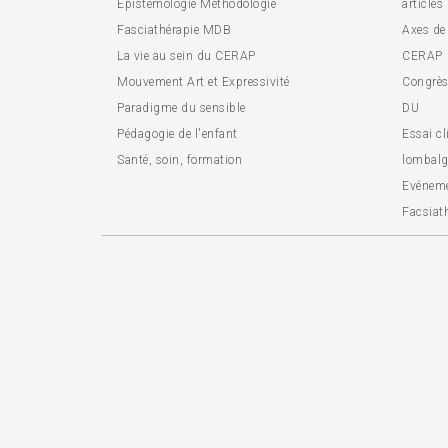
Epistémologie Méthodologie
articles
Fasciathérapie MDB
Axes de
La vie au sein du CERAP
CERAP
Mouvement Art et Expressivité
Congrès 
Paradigme du sensible
DU
Pédagogie de l'enfant
Essai cl
Santé, soin, formation
lombalg
Evénem
Facsiat