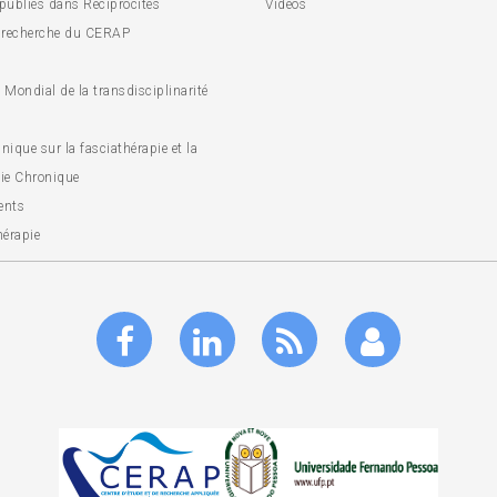
 publiés dans Réciprocités
Vidéos
 recherche du CERAP
Mondial de la transdisciplinarité
inique sur la fasciathérapie et la
ie Chronique
ents
hérapie