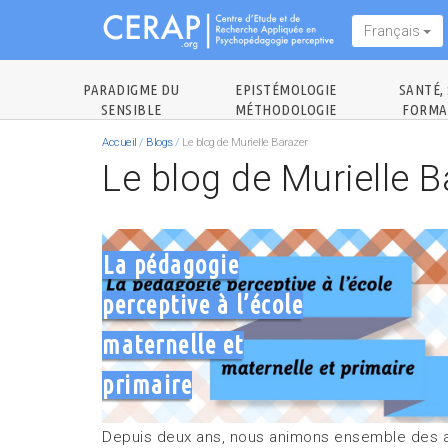
Aller
Français
au
contenu
principal
PARADIGME DU
EPISTÉMOLOGIE
SANTÉ, 
SENSIBLE
MÉTHODOLOGIE
FORMA
Accueil
/
Blogs
/
Le blog de Murielle Barazer
Le blog de Murielle B
La pédagogie
perceptive à l’école
maternelle et
primaire
Depuis deux ans, nous animons ensemble des a