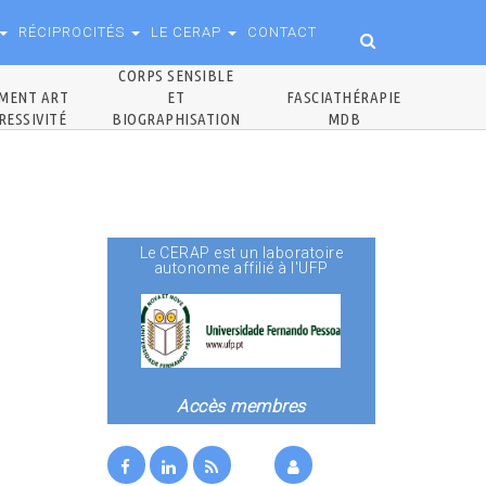
RÉCIPROCITÉS
LE CERAP
CONTACT
CORPS SENSIBLE
MENT ART
ET
FASCIATHÉRAPIE
RESSIVITÉ
BIOGRAPHISATION
MDB
Le CERAP est un laboratoire
autonome affilié à l'UFP
Accès membres