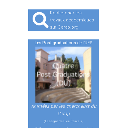
Rechercher les
travaux académiques
sur Cerap.org
Les Post graduations de l'UFP
Animées par les chercheurs du
Cerap
(Enseignement en français,