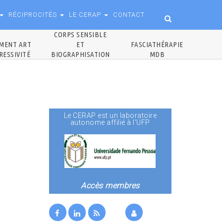
RÉCIPROCITÉS
LE CERAP
CONTACT
CORPS SENSIBLE
MENT ART
ET
FASCIATHÉRAPIE
RESSIVITÉ
BIOGRAPHISATION
MDB
Le CERAP est un laboratoire
autonome affilié à l'UFP
Accès membres