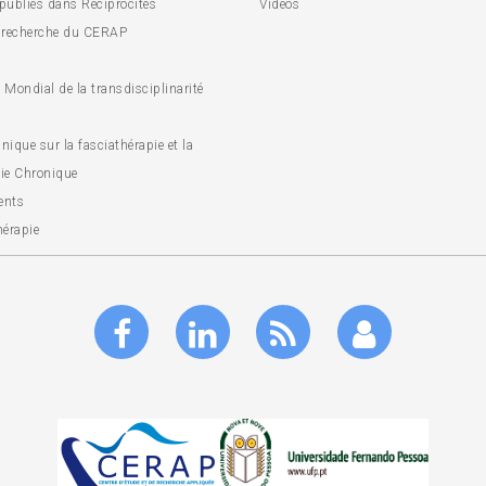
 publiés dans Réciprocités
Vidéos
 recherche du CERAP
Mondial de la transdisciplinarité
inique sur la fasciathérapie et la
ie Chronique
ents
hérapie