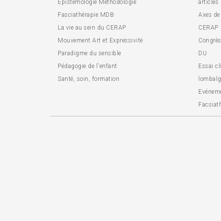
Epistémologie Méthodologie
articles
Fasciathérapie MDB
Axes de
La vie au sein du CERAP
CERAP
Mouvement Art et Expressivité
Congrès 
Paradigme du sensible
DU
Pédagogie de l'enfant
Essai cl
Santé, soin, formation
lombalg
Evénem
Facsiat