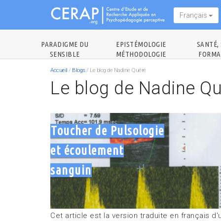
Aller
Français
au
contenu
principal
PARADIGME DU
EPISTÉMOLOGIE
SANTÉ, 
SENSIBLE
MÉTHODOLOGIE
FORMA
Accueil
/
Blogs
/
Le blog de Nadine Quéré
Le blog de Nadine Q
Toucher de Pulsologie
et écoulement
sanguin
Cet article est la version traduite en français d'