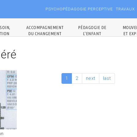
PSYCHOPÉDAGOGIE PERCEPTIVE
TRAVAUX
SOIN,
ACCOMPAGNEMENT
PÉDAGOGIE DE
MOUVE
TION
DU CHANGEMENT
L'ENFANT
ET EXP
uéré
1
2
next
last
un