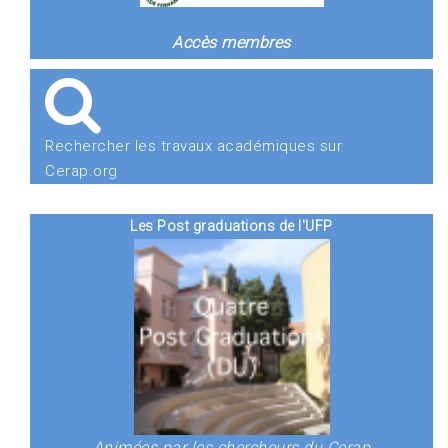
Accès membres
Rechercher les travaux académiques sur
Cerap.org
Les Post graduations de l'UFP
Animées par les chercheurs du Cerap