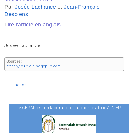
Par
Josée Lachance
et
Jean-François
Desbiens
L
ire l'article en anglais
Josée Lachance
Sources:
https://journals.sagepub.com
English
Le CERAP est un laboratoire autonome affilié à l'UFP