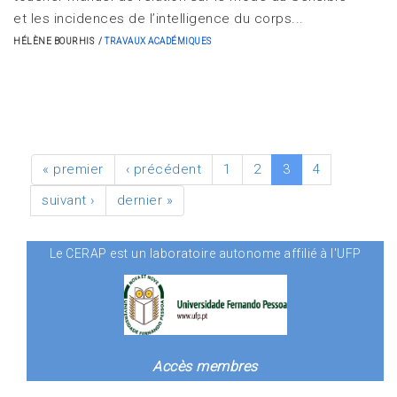
et les incidences de l’intelligence du corps...
HÉLÈNE BOURHIS
TRAVAUX ACADÉMIQUES
« premier
‹ précédent
1
2
3
4
suivant ›
dernier »
Le CERAP est un laboratoire autonome affilié à l'UFP
Accès membres