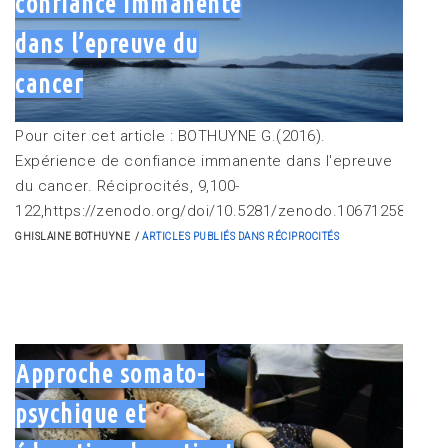
confiance immanente
dans l’epreuve du
cancer
Pour citer cet article : BOTHUYNE G.(2016).
Expérience de confiance immanente dans l'epreuve
du cancer. Réciprocités, 9,100-
122,https://zenodo.org/doi/10.5281/zenodo.10671258
GHISLAINE BOTHUYNE
ARTICLES PUBLIÉS DANS RÉCIPROCITÉS
Approche somato-
psychique et