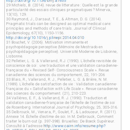
http://doi.org/10.1136/bmj.a1655
29 Michiels, B. (2014). revue de litterature : Quelle est la grande
particularité des essais cliniques pragmatiques ? Minerva,
13(10), 129.
30 Raymond, J., Darsaut, T. E., & Altman, D. G. (2014).
Pragmatic trials can be designed as optimal medical care:
principles and methods of care trials. Journal of Clinical
Epidemiology, 67(10), 1150‑1156.
http://doi.org/10.1016/j.jclinepi.2014.04.010
31 Bouchet, V. (2006). Motivation immanente et
psychopédagogie perceptive (Mémoire de Mestrado en
psychopédagogie perceptive). Université Moderne de Lisbonne,
Lisbonne.
32 Pelletier, L. G. & Vallerand, R.J. (1990). L’échelle revisitée de
conscience de soi : une traduction et une validation canadienne-
française du « Revised Self- Consciousness Scale ». Revue
canadienne des sciences du comportement, 22, 191-206
33 Blais, R., Vallerand, R. J., Pelletier, L. G. & Brière, N. M.
(1989). L’échelle de satisfaction de vie : Validation canadienne-
française du « Satisfaction with Life Scale ». Revue canadienne
des sciences du comportement. (21), 210-223.
34 Vallières, E. F., & Vallerand, R. J. (1990). Traduction et
validation canadienne-française de l’échelle de l’estime de soi
de Rosenberg. International Journal of Psychology, 25, 305‑316.
35 Delbrouck, M., Venara, P., Goulet, F., & Ladouceur, R. (2011).
Annexe 14. Échelle d’estime de soi. In M. Delbrouck, Comment
traiter le burn-out (p. 397‑398). Bruxelles: De Boeck Supérieur.
Consulté à l’adresse
http://www.cairn.info/resume.php?