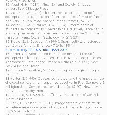
New-York: Scribner.
12 Mead, G. H. (1934). MInd, Self and Society. Chicago:
University of Chicago Press.
13 Marsh, H. W. (1987). The hierarchical structure of self-
concept and the application of hierarchical confirmation factor
analysis. Journal of educational measurement, 24, 17‑19.
14 Marsh, H. W., & Parker, J. W. (1984). Determinants of
students self concept : Is it better to be a relatively large fish in
a small pond even if you don’t learn to swim as well? Journal of
Personality and Social Psychology, 47, 213-231.
15 Biddle, S., & Goudas, M. (1994). Sport, activité physique et
santé chez l’enfant. Enfance, 47(2-3), 135‑144.
http://doi.org/10.3406/enfan.1994.2094
16 Harter, S. (1988). Issues in the Assessment of the Self-
concept of Children and Adolescents. In A. LaGreca, Childhood
Assessment: Through the Eyes of a Child (p. 292‑325). New-
York: Allyn and Bacon.
17 Bruchon-Schweitzer, M. (1990). Une psychologie du corps.
Paris: PUF.
18 Harter, S. (1990). Causes, correlates, and the functional role
of global self-worth: a lifespan perspective. In R. J. Sternberg &
Kolligian J. Jr, Competence considered (p. 67‑97). New Haven,
CT: Yale University Press.
19 Bandura, A. (1997). Self-Efficacy: The Exercise of Control.
Worth Publishers.
20 Dany, L., & Morin, M. (2010). Image corporelle et estime de
soi : étude auprès de lycéens français. Bulletin de psychologie,
63/5(509), 321‑334.