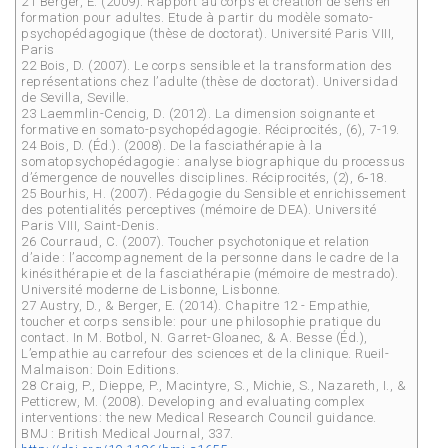
21 Berger, E. (2009). Rapport au corps et création de sens en
formation pour adultes. Etude à partir du modèle somato-
psychopédagogique (thèse de doctorat). Université Paris VIII,
Paris
22 Bois, D. (2007). Le corps sensible et la transformation des
représentations chez l’adulte (thèse de doctorat). Universidad
de Sevilla, Seville.
23 Laemmlin-Cencig, D. (2012). La dimension soignante et
formative en somato-psychopédagogie. Réciprocités, (6), 7-19.
24 Bois, D. (Éd.). (2008). De la fasciathérapie à la
somatopsychopédagogie : analyse biographique du processus
d’émergence de nouvelles disciplines. Réciprocités, (2), 6‑18.
25 Bourhis, H. (2007). Pédagogie du Sensible et enrichissement
des potentialités perceptives (mémoire de DEA). Université
Paris VIII, Saint-Denis.
26 Courraud, C. (2007). Toucher psychotonique et relation
d’aide : l’accompagnement de la personne dans le cadre de la
kinésithérapie et de la fasciathérapie (mémoire de mestrado).
Université moderne de Lisbonne, Lisbonne.
27 Austry, D., & Berger, E. (2014). Chapitre 12 - Empathie,
toucher et corps sensible: pour une philosophie pratique du
contact. In M. Botbol, N. Garret-Gloanec, & A. Besse (Éd.),
L’empathie au carrefour des sciences et de la clinique. Rueil-
Malmaison: Doin Editions.
28 Craig, P., Dieppe, P., Macintyre, S., Michie, S., Nazareth, I., &
Petticrew, M. (2008). Developing and evaluating complex
interventions: the new Medical Research Council guidance.
BMJ : British Medical Journal, 337.