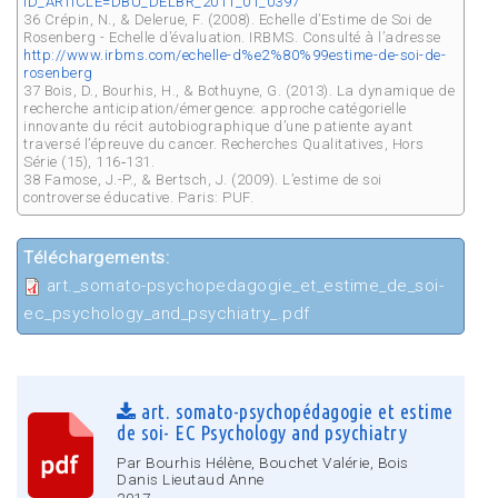
ID_ARTICLE=DBU_DELBR_2011_01_0397
36 Crépin, N., & Delerue, F. (2008). Echelle d’Estime de Soi de
Rosenberg - Echelle d’évaluation. IRBMS. Consulté à l’adresse
http://www.irbms.com/echelle-d%e2%80%99estime-de-soi-de-
rosenberg
37 Bois, D., Bourhis, H., & Bothuyne, G. (2013). La dynamique de
recherche anticipation/émergence: approche catégorielle
innovante du récit autobiographique d’une patiente ayant
traversé l’épreuve du cancer. Recherches Qualitatives, Hors
Série (15), 116‑131.
38 Famose, J.-P., & Bertsch, J. (2009). L’estime de soi
controverse éducative. Paris: PUF.
Téléchargements:
art._somato-psychopedagogie_et_estime_de_soi-
ec_psychology_and_psychiatry_.pdf
art. somato-psychopédagogie et estime
de soi- EC Psychology and psychiatry
Par Bourhis Hélène, Bouchet Valérie, Bois
Danis Lieutaud Anne
2017