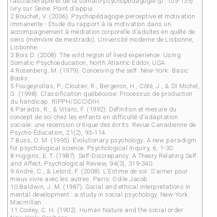
fasciathérapie et de la somato-psychopédagogie (p. 105-135).
Ivry sur Seine: Point d’appui.
2 Bouchet, V. (2006). Psychopédagogie perceptive et motivation
immanente - Etude du rapport à la motivation dans un
accompagnement à médiation corporelle d’adultes en quête de
sens (mémoire de mestrado). Université moderne de Lisbonne,
Lisbonne.
3 Bois D. (2008). The wild region of lived experience. Using
Somatic-Psychoeducation, North Atlantic Editor, USA.
4 Rosenberg, M. (1979). Conceiving the self. New-York: Basic
Books.
5 Fougeyrollas, P., Cloutier, R., Bergeron, H., Côté, J., & St Michel,
G. (1998). Classification québécoise: Processus de production
du handicap. RIPPH/SCCIDIH.
6 Paradis, R., & Vitaro, F. (1992). Définition et mesure du
concept de soi chez les enfants en difficulté d’adaptation
sociale: une recension critique des écrits. Revue Canadienne de
Psycho-Éducation, 21(2), 93‑114.
7 Buss, D. M. (1995). Evolutionary psychology: A new paradigm
for psychological science. Psychological Inquiry, 6, 1-30.
8 Higgins, E. T. (1987). Self-Discrepancy: A Theory Relating Self
and Affect. Psychological Review, 94(3), 319-340.
9 André, C., & Lelord, F. (2008). L’Estime de soi: S’aimer pour
mieux vivre avec les autres. Paris: Odile Jacob.
10 Baldwin, J. M. (1987). Social and ethical interpretations in
mental development : a study in social psychology. New-York:
Macmillan.
11 Cooley, C. H. (1902). Human Nature and the social order.