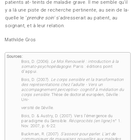
patients at- teints de maladie grave. Il me semble qu'il
y a là une piste de recherche pertinente, au sein de la-
quelle le '
prendre soin'
s'adresserait au patient, au
soignant, et à leur relation.
Mathilde Gros
Sources:
Bois, D. (2006).
Le Moi Renouvelé : introduction à la
somato-psychopédagogie.
Paris : éditions point
d'appui.
Bois, D. (2007).
Le corps sensible et la transformation
des représentations chez l'adulte
- Vers un
accompagnement perceptivo-
cognitif à médiation du
corps sensible
. Thèse de doctorat européen, Séville :
Uni-
versité de Séville.
Bois, D. & Austry, D. (2007). Vers l'émergence du
paradigme du Sensible.
Réciprocités (en ligne)
n° 1.
Nov. 2007, p. 6-22.
Buckman, R. (2007).
S'asseoir pour parler. L'art de
communiquer de mauvaises nouvelles
aux malades.