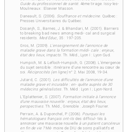
Guide du professionnel de
santé
. 4ème tirage. Issy-les-
Moulineaux : Elsevier Masson.
Daneault, S. (2006).
Souffrance et médecine
. Québec :
Presses Universitaires du Québec.
Dosanjh, S., Barnes, J. & Bhandari, M. (2001). Barriers
to breaking bad news among medi- cal and surgical
residents.
Med Educ
, 35 : 197-205.
Gros, M. (2009).
L'enseignement de l'annonce de
maladie grave dans la formation médi- cale : enjeux,
état des lieux, impacts
. Th. Méd., Lyon I : Lyon-Sud.
Humpich, M. & Lefloch-Humpich, G. (2008). L'émergence
du sujet sensible : itinéraire d'une rencontre au cœur de
soi.
Réciprocités (en ligne)
n° 2. Mai 2008, 19-34.
Jutard, C. (2001).
Les difficultés de l'annonce d'une
maladie grave et incurable : en- quête auprès de 30
médecins généralistes
. Th. Méd : Lyon I ; Lyon-Nord.
L'Eplattenier, S. (2007).
Formation initiale à l'annonce
d'une mauvaise nouvelle : enjeux,
état des lieux,
perspectives
. Th. Méd., Grenoble : Joseph Fourier.
Perrain, A. & Duponchel, P. (2006).
Pourquoi les
hématologues français ont-ils
des difficul- tés à
annoncer une mauvaise nouvelle
à
un patient cancéreux
en fin de vie ?
Mé- moire de DIU de soins palliatifs et