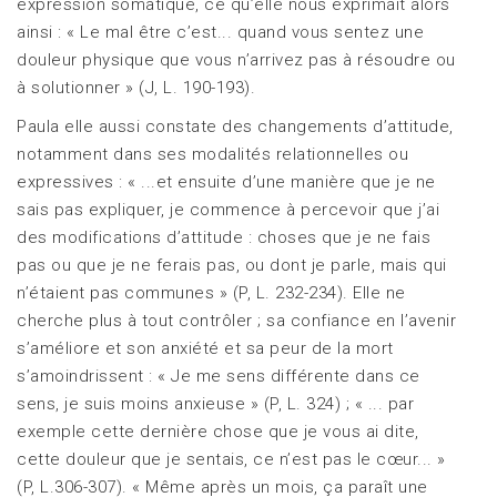
expression somatique, ce qu’elle nous exprimait alors
ainsi : « Le mal être c’est... quand vous sentez une
douleur physique que vous n’arrivez pas à résoudre ou
à solutionner » (J, L. 190-193).
Paula elle aussi constate des changements d’attitude,
notamment dans ses modalités relationnelles ou
expressives : « ...et ensuite d’une manière que je ne
sais pas expliquer, je commence à percevoir que j’ai
des modifications d’attitude : choses que je ne fais
pas ou que je ne ferais pas, ou dont je parle, mais qui
n’étaient pas communes » (P, L. 232-234). Elle ne
cherche plus à tout contrôler ; sa confiance en l’avenir
s’améliore et son anxiété et sa peur de la mort
s’amoindrissent : « Je me sens différente dans ce
sens, je suis moins anxieuse » (P, L. 324) ; « ... par
exemple cette dernière chose que je vous ai dite,
cette douleur que je sentais, ce n’est pas le cœur... »
(P, L.306-307). « Même après un mois, ça paraît une