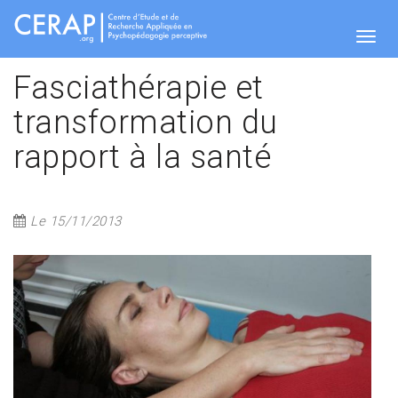
Aller
au
contenu
Togg
principal
Fasciathérapie et
transformation du
navig
rapport à la santé
Le 15/11/2013