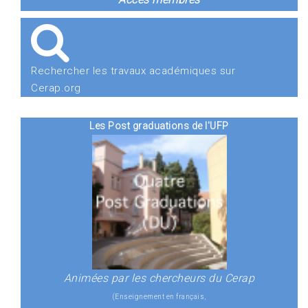
Rechercher les travaux académiques sur
Cerap.org
Les Post graduations de l'UFP
Animées par les chercheurs du Cerap
(Enseignement en français,