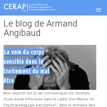
Aller
au
contenu
Togg
principal
Le blog de Armand
Angibaud
navig
La voie du corps
sensible dans le
traitement du mal
être
Mon objectif est ici de communiquer les résultats
d’une étude effectuée dans le cadre d’un Master en
Psychopédagogie perceptive1, dans le domaine des