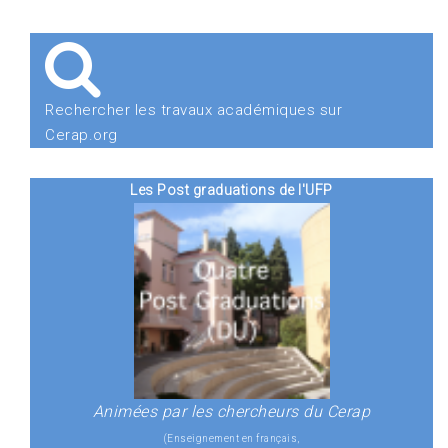
Rechercher les travaux académiques sur
Cerap.org
Les Post graduations de l'UFP
Animées par les chercheurs du Cerap
(Enseignement en français,