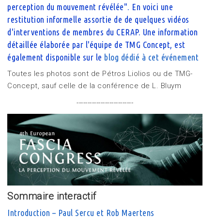
perception du mouvement révélée". En voici une
restitution informelle assortie de de quelques vidéos
d'interventions de membres du CERAP.
Une information
détaillée élaborée par l'équipe de TMG Concept, est
également disponible sur le
blog dédié à cet événement
Toutes les photos sont de Pétros Liolios ou de TMG-
Concept, sauf celle de la conférence de L. Bluym
--------------------------
Sommaire interactif
Introduction – Paul Sercu et Rob Maertens