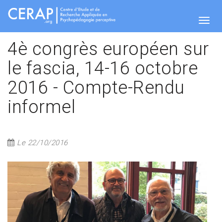
Aller
au
contenu
Togg
principal
4è congrès européen sur
le fascia, 14-16 octobre
navig
2016 - Compte-Rendu
informel
Le 22/10/2016