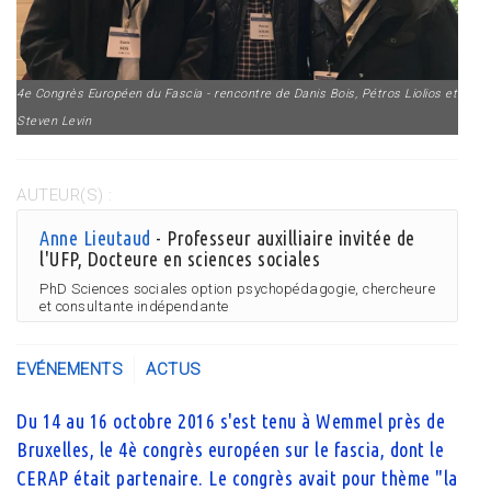
4e Congrès Européen du Fascia - rencontre de Danis Bois, Pétros Liolios et
Steven Levin
AUTEUR(S) :
Anne Lieutaud
- Professeur auxilliaire invitée de
l'UFP, Docteure en sciences sociales
PhD Sciences sociales option psychopédagogie, chercheure
et consultante indépendante
EVÉNEMENTS
ACTUS
Du 14 au 16 octobre 2016 s'est tenu à Wemmel près de
Bruxelles, le 4è congrès européen sur le fascia, dont le
CERAP était partenaire. Le congrès avait pour thème "la