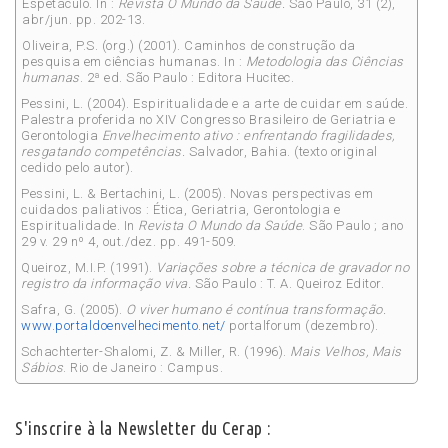
Espetáculo. In :
Revista O Mundo da Saúde.
São Paulo, 31 (2),
abr/jun. pp. 202-13.
Oliveira, P.S. (org.) (2001). Caminhos de construção da
pesquisa em ciências humanas. In :
Metodologia das Ciências
humanas
. 2ª ed. São Paulo : Editora Hucitec.
Pessini, L. (2004). Espiritualidade e a arte de cuidar em saúde.
Palestra proferida no XIV Congresso Brasileiro de Geriatria e
Gerontologia
Envelhecimento ativo : enfrentando
fragilidades,
resgatando competências.
Salvador, Bahia. (texto original
cedido pelo autor).
Pessini, L. & Bertachini, L. (2005). Novas perspectivas em
cuidados paliativos : Ética, Geriatria, Gerontologia e
Espiritualidade. In
Revista O Mundo da Saúde
. São Paulo ; ano
29 v. 29 nº 4, out./dez. pp. 491-509.
Queiroz, M.I.P. (1991).
Variações sobre a técnica
de gravador no
registro da informação viva.
São Paulo : T. A. Queiroz Editor.
Safra, G. (2005).
O viver humano é contínua trans
formação.
www.portaldoenvelhecimento.net/
portalforum (dezembro).
Schachterter-Shalomi, Z. & Miller, R. (1996).
Mais
Velhos, Mais
Sábios
. Rio de Janeiro : Campus.
S'inscrire à la Newsletter du Cerap :