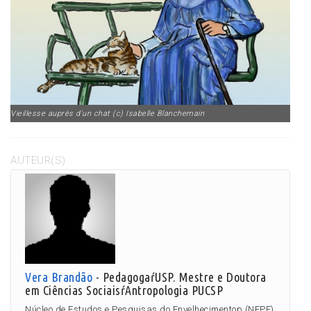
Vieillesse auprès d'un chat (c) Isabelle Blanchemain
AUTEUR(S) :
Vera Brandão
- PedagogaŕUSP. Mestre e Doutora
em Ciências SociaisŕAntropologia PUCSP
Núcleo de Estudos e Pesquisas do Envelhecimentop (NEPE)