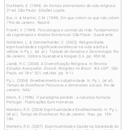
Durkheim, E. (1994).
As formas elementares da
vida religiosa.
2ª ed. São Paulo : Edições Loyola.
Eco, H. & Martini, C.M. (1999).
Em que crêem os
que não crêem
?
Rio de Janeiro : Record.
Frankl, V. (1999).
Psicoterapia e sentido da Vida.
Fundamentos
da Logoterapia e Analise Existencial.
São Paulo : Quadrante.
Goldstein, L. & Sommerhalder, C. (2002). Religiosidade,
espiritualidade e significado existencial na vida adulta e
velhice. In Py, L. (et. al.).
Tratado de Geriatria e Gerontologia.
Rio
de Janeiro : Editora Guanabara Koogan S.A. pp. 950-56.
Jacob, R.C. (2004). A Diversificação Religiosa. In
Revista
Estudos Avançados. Dossiê: Reli
giões no Brasil
. IEA USP : São
Paulo, vol 18 n° 521, set/dez. pp. 9-11.
Py, L. (2004). Envelhecimento e subjetividade. In: Py, L. (et al).
Tempo de Envelhecer Per
cursos e dimensões sociais.
Rio de
Janeiro : NAU.
Morin, E. (1996).
O paradigma perdido : a natureza humana.
Portugal : Publicações Euro Humanas.
Monteiro, R.D. (2004) Espiritualidade e Envelhecimento. In. Py, L.
(et al.).
Tempo de Envelhecer.
Rio de Janeiro : Nau. pp. 159-
184. :
Monteiro, R.D. (2007). Espiritualidade e Saúde na Sociedade do