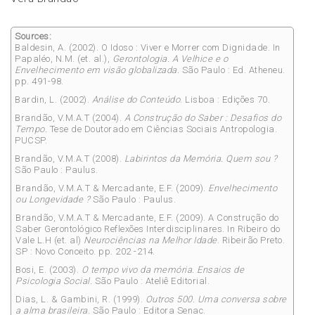
Sources:
Baldesin, A. (2002). O Idoso : Viver e Morrer com Dignidade. In
Papaléo, N.M. (et. al.),
Geron
tologia. A Velhice e o
Envelhecimento em
visão globalizada.
São Paulo : Ed. Atheneu.
pp. 491-98.
Bardin, L. (2002).
Análise do Conteúdo
. Lisboa : Edições 70.
Brandão, V.M.A.T (2004).
A Construção do Saber :
Desafios do
Tempo.
Tese de Doutorado em Ciências Sociais Antropologia.
PUCSP.
Brandão, V.M.A.T (2008).
Labirintos da Memória.
Quem sou ?
São Paulo : Paulus.
Brandão, V.M.A.T & Mercadante, E.F. (2009).
En
velhecimento
ou Longevidade ?
São Paulo : Paulus.
Brandão, V.M.A.T & Mercadante, E.F. (2009). A Construção do
Saber Gerontológico Reflexões Interdisciplinares. In Ribeiro do
Vale L.H (et. al)
Neurociências na Melhor Idade
. Ribeirão Preto.
SP : Novo Conceito. pp. 202 -214.
Bosi, E. (2003).
O tempo vivo da memória. Ensaios de
Psicologia Social.
São Paulo : Ateliê Editorial.
Dias, L. & Gambini, R. (1999).
Outros 500. Uma
conversa sobre
a alma brasileira.
São Paulo : Editora Senac.