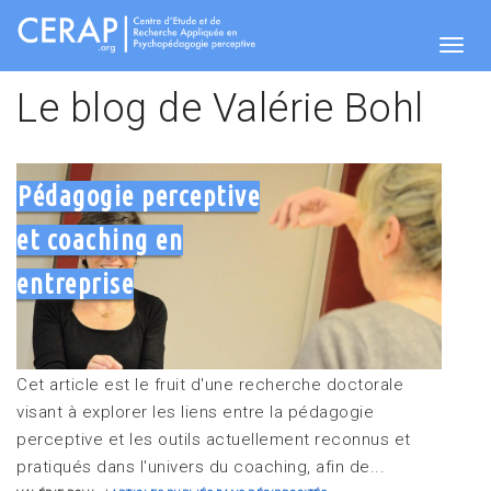
Aller
au
contenu
Togg
principal
Le blog de Valérie Bohl
navig
Pédagogie perceptive
et coaching en
entreprise
Cet article est le fruit d'une recherche doctorale
visant à explorer les liens entre la pédagogie
perceptive et les outils actuellement reconnus et
pratiqués dans l'univers du coaching, afin de...