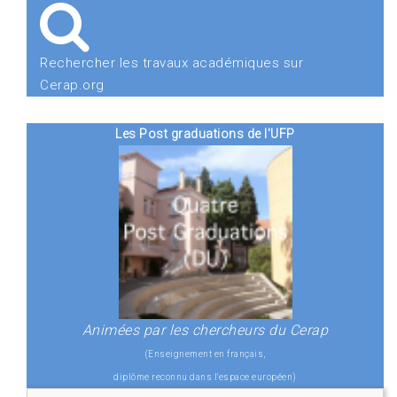
Rechercher les travaux académiques sur
Cerap.org
Les Post graduations de l'UFP
Animées par les chercheurs du Cerap
(Enseignement en français,
diplôme reconnu dans l'espace européen)