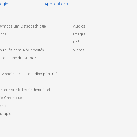
ogie
Applications
Symposium Ostéopathique
Audios
ional
Images
Pdf
 publiés dans Réciprocités
Vidéos
 recherche du CERAP
Mondial de la transdisciplinarité
inique sur la fasciathérapie et la
ie Chronique
ents
hérapie