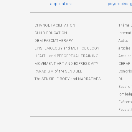
applications
psychopédag
CHANGE FACILITATION
14ème 
CHILD EDUCATION
Internat
DBM FASCIATHERAPY
Actus
EPISTEMOLOGY and METHODOLOGY
articles
HEALTH and PERCEPTUAL TRAINING
Axes de
MOVEMENT ART AND EXPRESSIVITY
CERAP
PARADIGM of the SENSIBLE
Congrès 
The SENSIBLE BODY and NARRATIVES
DU
Essai cl
lombalg
Evénem
Facsiat