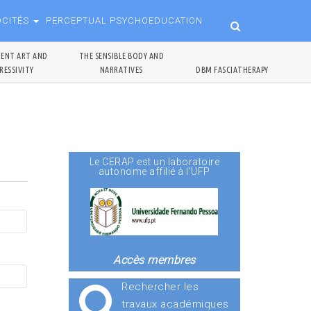
OCITÉS
PERCEPTUAL PSYCHOEDUCATION
ENT ART AND
THE SENSIBLE BODY AND
RESSIVITY
NARRATIVES
DBM FASCIATHERAPY
Le CERAP est un laboratoire
autonome affilié à l'UFP
Accès membres
Rechercher les
travaux académiques