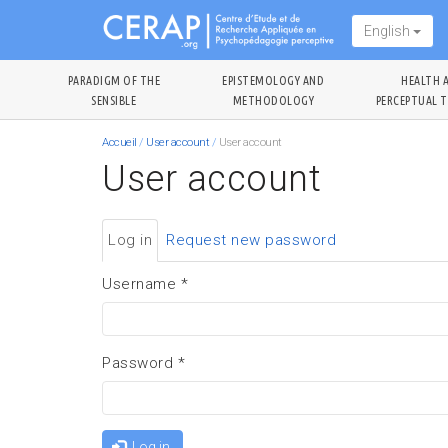
Skip
English
to
main
PARADIGM OF THE
EPISTEMOLOGY AND
HEALTH 
content
SENSIBLE
METHODOLOGY
PERCEPTUAL T
Accueil
/
User account
/
User account
User account
Primary
Log in
(active
Request new password
tabs
tab)
Username
*
Password
*
Log in